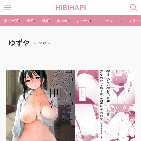
HIBIHAPI
タグ一覧
美容
雑記
食べ物
キッチン
ファッション
プライ
ゆずや
– tag –