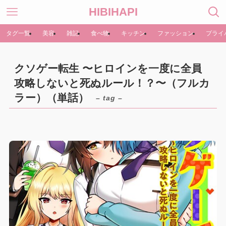
HIBIHAPI
タグ一覧
美容
雑記
食べ物
キッチン
ファッション
プライ
クソゲー転生 〜ヒロインを一度に全員
攻略しないと死ぬルール！？〜（フルカ
ラー）（単話）
– tag –