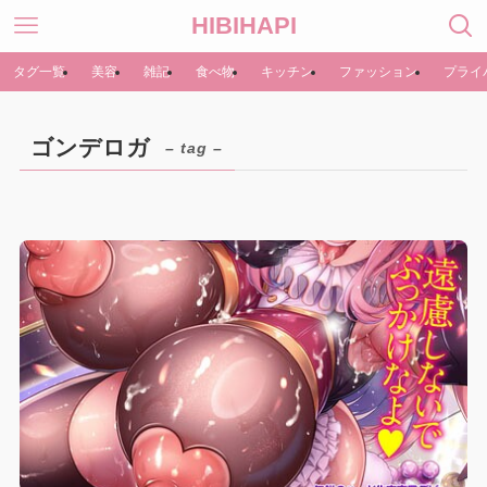
HIBIHAPI
タグ一覧
美容
雑記
食べ物
キッチン
ファッション
プライ
ゴンデロガ
– tag –