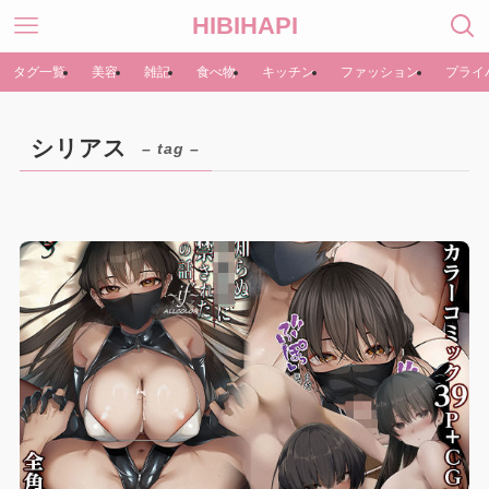
HIBIHAPI
タグ一覧
美容
雑記
食べ物
キッチン
ファッション
プライ
シリアス
– tag –