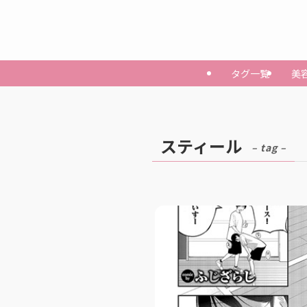
タグ一覧
美
スティール
– tag –