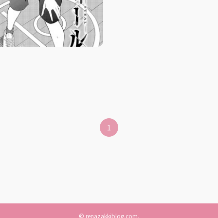
1
©
renazakkiblog.com.