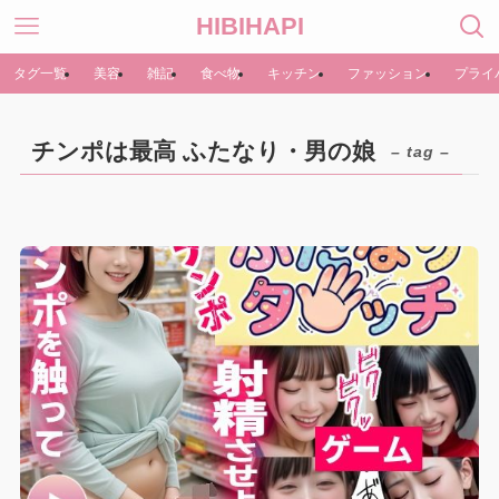
HIBIHAPI
タグ一覧
美容
雑記
食べ物
キッチン
ファッション
プライ
チンポは最高 ふたなり・男の娘
– tag –