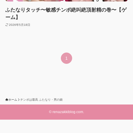
ふたなりタッチ〜敏感チンポ絶叫絶頂射精の巻〜【ゲ
ーム】
2026年5月18日
1
ホーム
チンポは最高 ふたなり・男の娘
©
renazakkiblog.com.