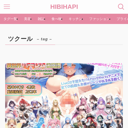
HIBIHAPI
タグ一覧
美容
雑記
食べ物
キッチン
ファッション
プライ
ツクール
– tag –