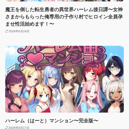
魔王を倒した転生勇者の異世界ハーレム後日譚〜女神
さまからもらった俺専用の子作り村でヒロイン全員孕
ませ性活始めます！〜
2026年6月24日
ハーレム（はーと）マンション〜完全版〜
2026年6月17日