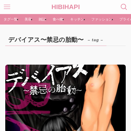
HIBIHAPI
タグ一覧
美容
雑記
食べ物
キッチン
ファッション
プライ
デバイアス〜禁忌の胎動〜
– tag –