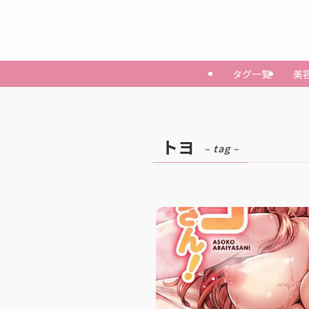
タグ一覧
美
トヨ
– tag –