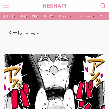
HIBIHAPI
タグ一覧
美容
雑記
食べ物
キッチン
ファッション
プライ
ドール
– tag –