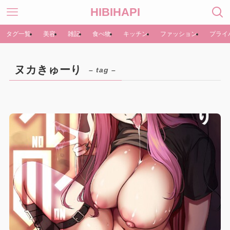
HIBIHAPI
タグ一覧
美容
雑記
食べ物
キッチン
ファッション
プライ
ヌカきゅーり
– tag –