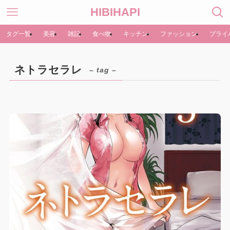
HIBIHAPI
タグ一覧
美容
雑記
食べ物
キッチン
ファッション
プライ
ネトラセラレ
– tag –