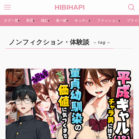
HIBIHAPI
タグ一覧
美容
雑記
食べ物
キッチン
ファッション
プライ
ノンフィクション・体験談
– tag –