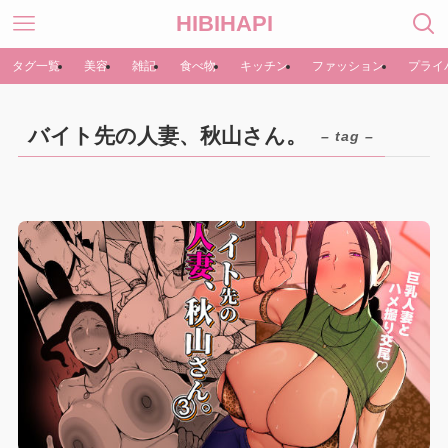
HIBIHAPI
タグ一覧
美容
雑記
食べ物
キッチン
ファッション
プライ
バイト先の人妻、秋山さん。
– tag –