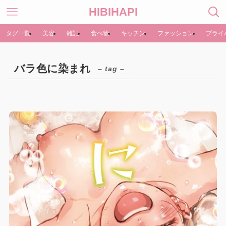
HIBIHAPI
タグ一覧
美容
雑記
食べ物
キッチン
ファッション
プライ
バラ色に染まれ
– tag –