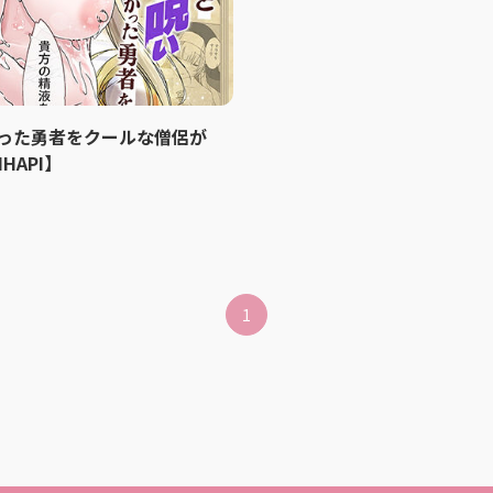
かった勇者をクールな僧侶が
HAPI】
1