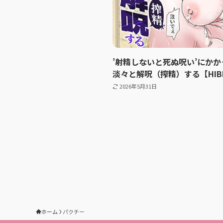
’射精しないと死ぬ呪い’にか
淡々と解呪（搾精）する【HIBI
2026年5月31日
ホーム
パクチー