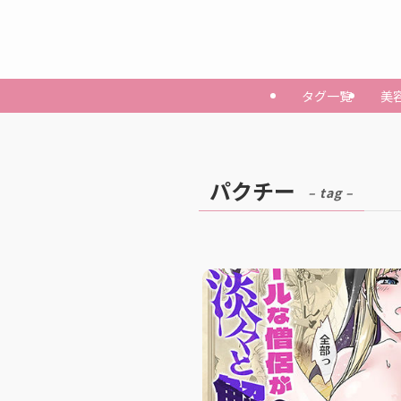
タグ一覧
美
パクチー
– tag –