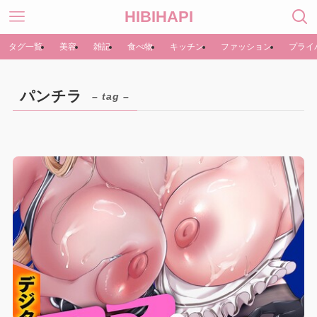
HIBIHAPI
タグ一覧
美容
雑記
食べ物
キッチン
ファッション
プライ
パンチラ
– tag –