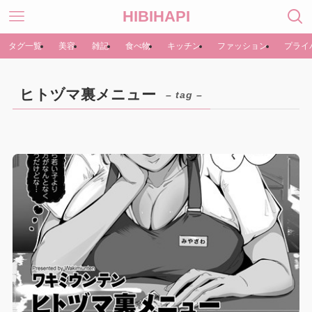
HIBIHAPI
タグ一覧
美容
雑記
食べ物
キッチン
ファッション
プライ
ヒトヅマ裏メニュー
– tag –