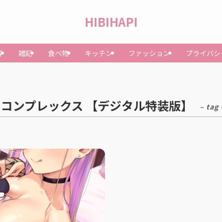
HIBIHAPI
容
雑記
食べ物
キッチン
ファッション
プライバシ
コンプレックス 【デジタル特装版】
– tag 