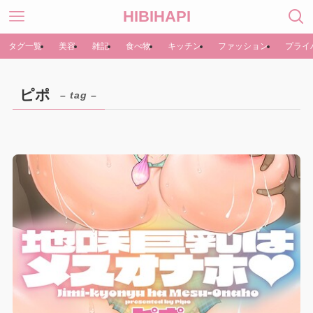
HIBIHAPI
タグ一覧
美容
雑記
食べ物
キッチン
ファッション
プライ
ピポ
– tag –