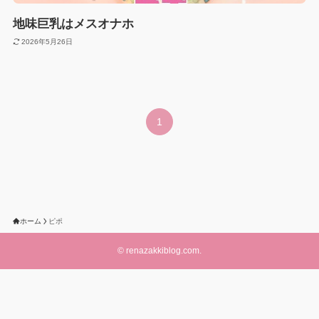
地味巨乳はメスオナホ
2026年5月26日
1
ホーム
ピポ
©
renazakkiblog.com.