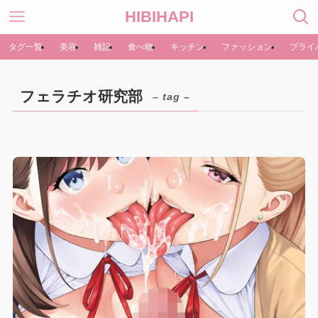
HIBIHAPI
タグ一覧
美容
雑記
食べ物
キッチン
ファッション
プライ
フェラチオ研究部
– tag –