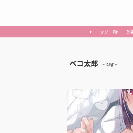
タグ一覧
美
ベコ太郎
– tag –