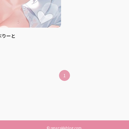
ぷりーと
1
©
renazakkiblog.com.