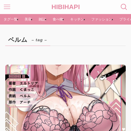
HIBIHAPI
タグ一覧
美容
雑記
食べ物
キッチン
ファッション
プライ
ベルム
– tag –