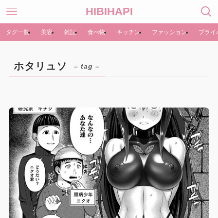
HIBIHAPI
タグ一覧
美容
雑記
食べ物
キッチン
ファッション
プライ
ホタリュソ
– tag –