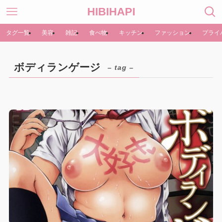
HIBIHAPI
タグ一覧
美容
雑記
食べ物
キッチン
ファッション
プライ
ボディランゲージ
– tag –