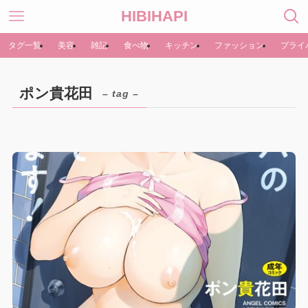
HIBIHAPI
タグ一覧
美容
雑記
食べ物
キッチン
ファッション
プライ
ポン貴花田
– tag –