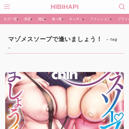
HIBIHAPI
タグ一覧
美容
雑記
食べ物
キッチン
ファッション
プライ
マゾメスソープで逢いましょう！
– tag
–