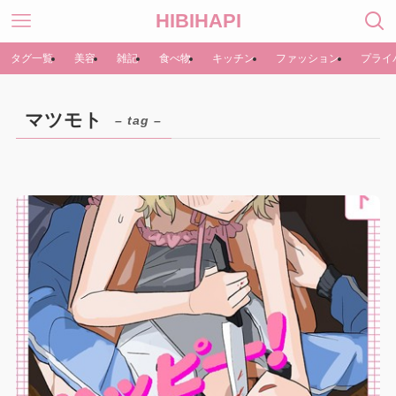
HIBIHAPI
タグ一覧
美容
雑記
食べ物
キッチン
ファッション
プライ
マツモト
– tag –