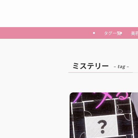
タグ一覧
美
ミステリー
– tag –