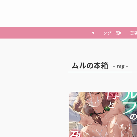
タグ一覧
美
ムルの本箱
– tag –