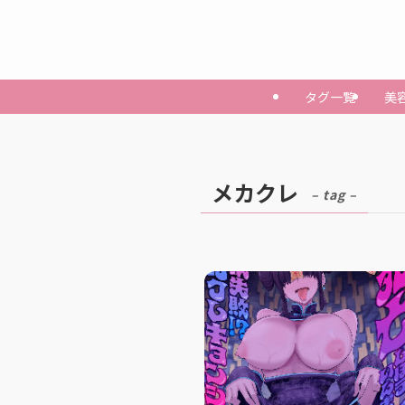
タグ一覧
美
メカクレ
– tag –