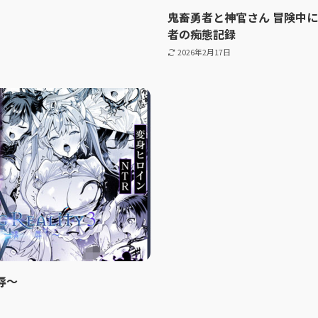
鬼畜勇者と神官さん 冒険中
者の痴態記録
2026年2月17日
嬌辱〜