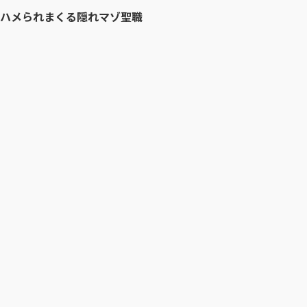
にハメられまくる隠れマゾ聖職