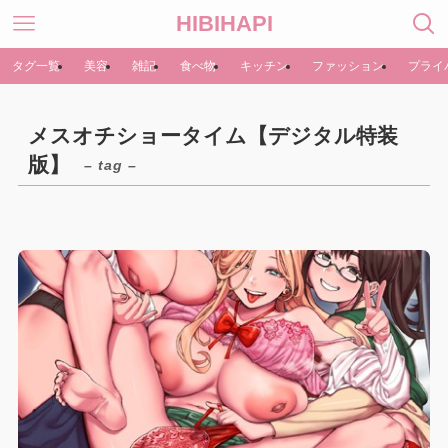
HIBIHAPI
タグ一覧
美容
雑記
食べ物
キッチン
ファッション
プライ
メスオチショータイム【デジタル特装
版】
– tag –