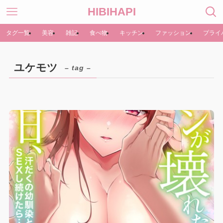
HIBIHAPI
タグ一覧
美容
雑記
食べ物
キッチン
ファッション
プライ
ユケモツ
– tag –