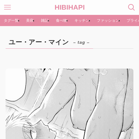
HIBIHAPI
タグ一覧
美容
雑記
食べ物
キッチン
ファッション
プライ
ユー・アー・マイン
– tag –