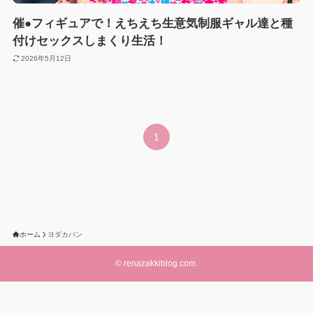
催●フィギュアで！えちえち生意気制服ギャル達と種
付けセックスしまくり生活！
2026年5月12日
1
ホーム
ヨダカパン
©
renazakkiblog.com.