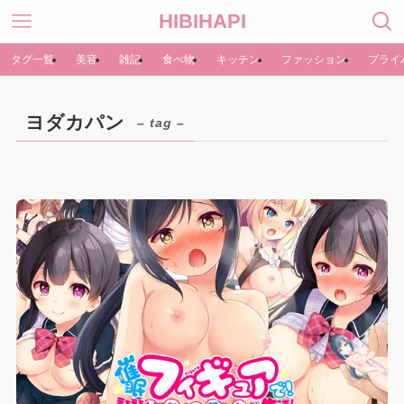
HIBIHAPI
タグ一覧
美容
雑記
食べ物
キッチン
ファッション
プライ
ヨダカパン
– tag –