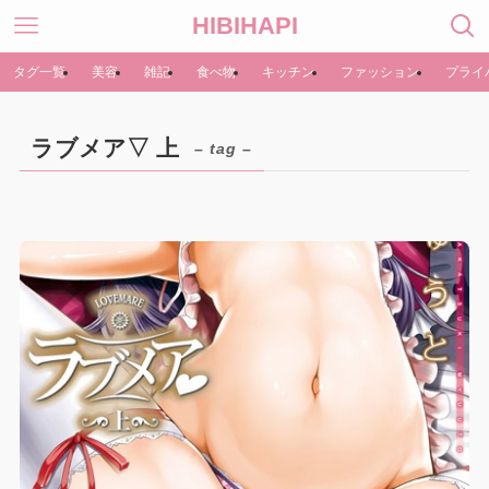
HIBIHAPI
タグ一覧
美容
雑記
食べ物
キッチン
ファッション
プライ
ラブメア▽ 上
– tag –