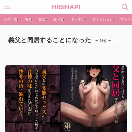
HIBIHAPI
タグ一覧
美容
雑記
食べ物
キッチン
ファッション
プライ
義父と同居することになった
– tag –