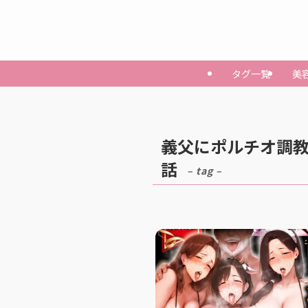
タグ一覧
美
義父にポルチオ調教
話
– tag –