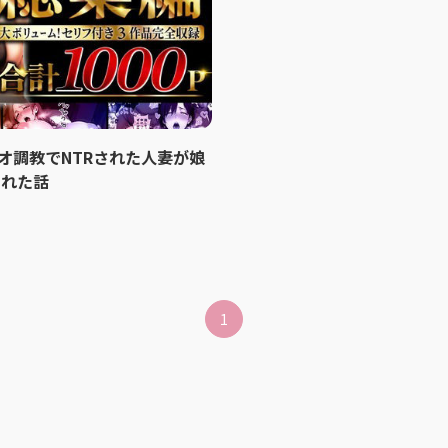
オ調教でNTRされた人妻が娘
された話
1