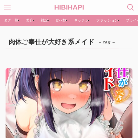
HIBIHAPI
タグ一覧
美容
雑記
食べ物
キッチン
ファッション
プライ
肉体ご奉仕が大好き系メイド
– tag –