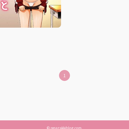
1
©
renazakkiblog.com.