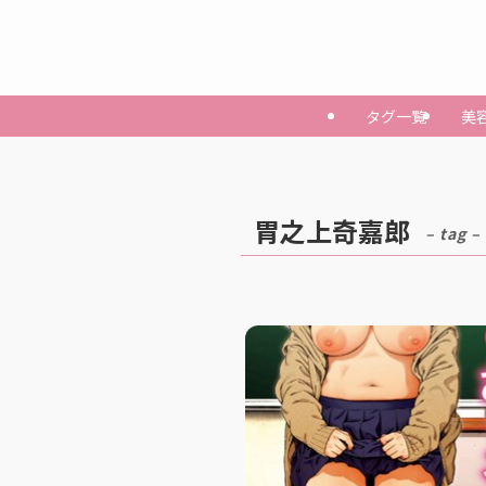
タグ一覧
美
胃之上奇嘉郎
– tag –