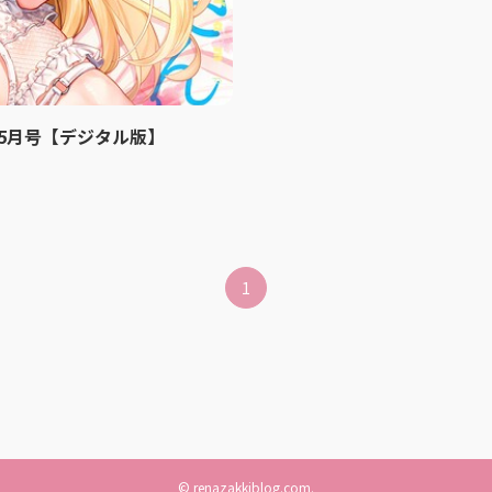
6年5月号【デジタル版】
1
©
renazakkiblog.com.