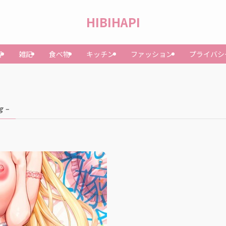
HIBIHAPI
容
雑記
食べ物
キッチン
ファッション
プライバシ
g –