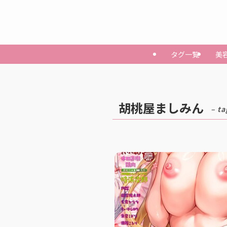
タグ一覧
美
胡桃屋ましみん
– ta