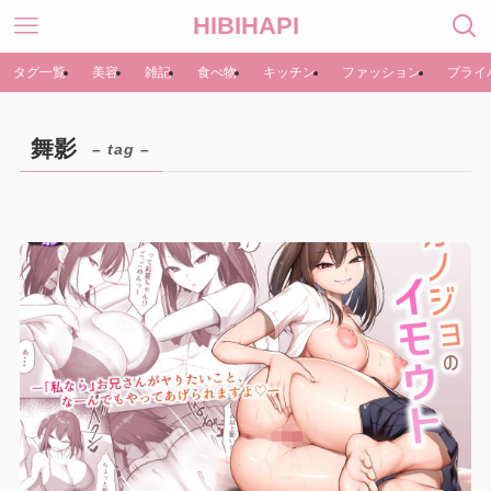
HIBIHAPI
タグ一覧
美容
雑記
食べ物
キッチン
ファッション
プライ
舞影
– tag –