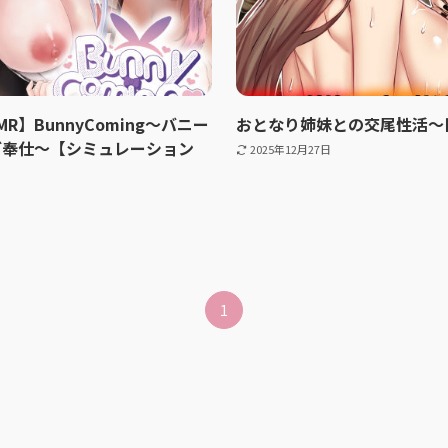
R】BunnyComing〜バニー
おとなり姉妹との交尾性活〜
ご奉仕〜【シミュレーション
2025年12月27日
1