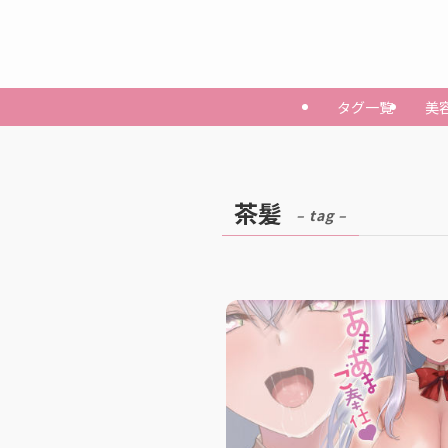
タグ一覧
美
茶髪
– tag –