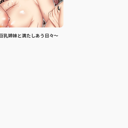
巨乳姉妹と満たしあう日々〜