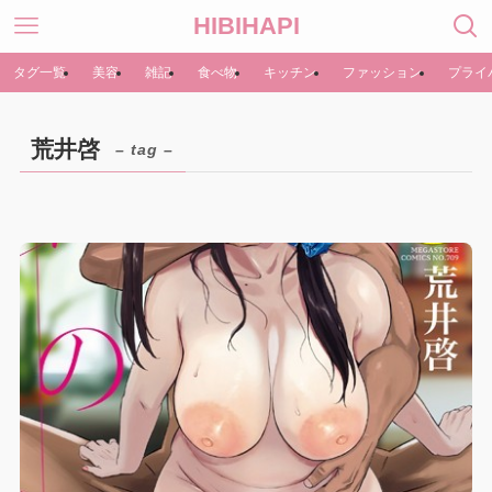
HIBIHAPI
タグ一覧
美容
雑記
食べ物
キッチン
ファッション
プライ
荒井啓
– tag –