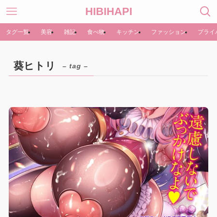
HIBIHAPI
タグ一覧
美容
雑記
食べ物
キッチン
ファッション
プライ
葵ヒトリ
– tag –