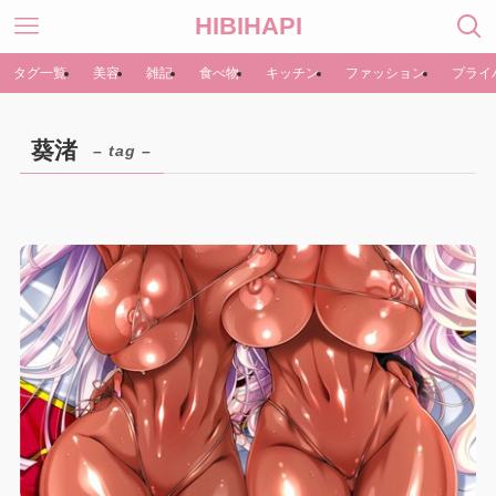
HIBIHAPI
タグ一覧
美容
雑記
食べ物
キッチン
ファッション
プライ
葵渚
– tag –