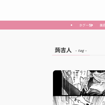
タグ一覧
美
蒟吉人
– tag –