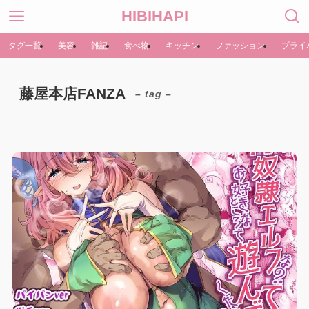
HIBIHAPI
タグ一覧
美容
雑記
食べ物
キッチン
ファッション
プライ
藤屋本店FANZA
– tag –