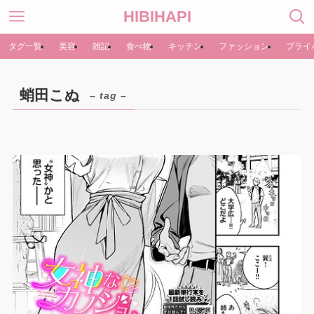
HIBIHAPI
タグ一覧
美容
雑記
食べ物
キッチン
ファッション
プライ
蛸田こぬ
– tag –