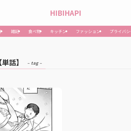
HIBIHAPI
容
雑記
食べ物
キッチン
ファッション
プライバシ
【単話】
– tag –