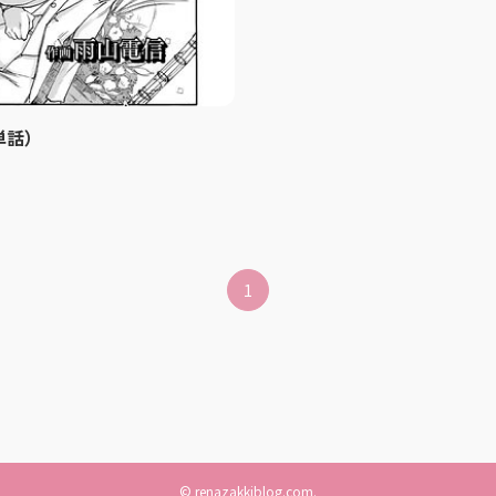
単話）
1
©
renazakkiblog.com.